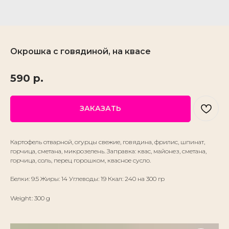
Окрошка с говядиной, на квасе
590
р.
ЗАКАЗАТЬ
Картофель отварной, огурцы свежие, говядина, фрилис, шпинат,
горчица, сметана, микрозелень. Заправка: квас, майонез, сметана,
горчица, соль, перец горошком, квасное сусло.
Белки: 9.5 Жиры: 14 Углеводы: 19 Ккал: 240 на 300 гр
Weight: 300 g